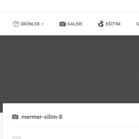
ÜRÜNLER
GALERI
EĞITIM
S
mermer-silim-8