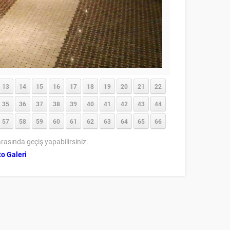
13
14
15
16
17
18
19
20
21
22
35
36
37
38
39
40
41
42
43
44
57
58
59
60
61
62
63
64
65
66
rasında geçiş yapabilirsiniz.
o Galeri