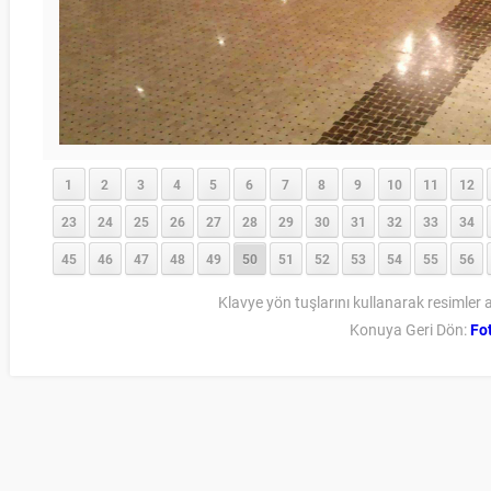
1
2
3
4
5
6
7
8
9
10
11
12
23
24
25
26
27
28
29
30
31
32
33
34
45
46
47
48
49
50
51
52
53
54
55
56
Klavye yön tuşlarını kullanarak resimler a
Konuya Geri Dön:
Fot