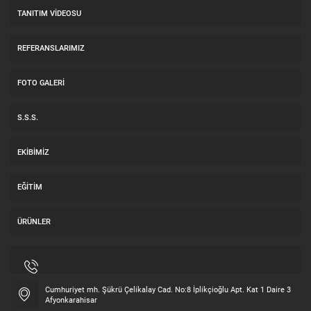
TANITIM VIDEOSU
REFERANSLARIMIZ
FOTO GALERI
S.S.S.
EKIBIMIZ
EĞITIM
ÜRÜNLER
Cumhuriyet mh. Şükrü Çelikalay Cad. No:8 İplikçioğlu Apt. Kat 1 Daire 3
Afyonkarahisar