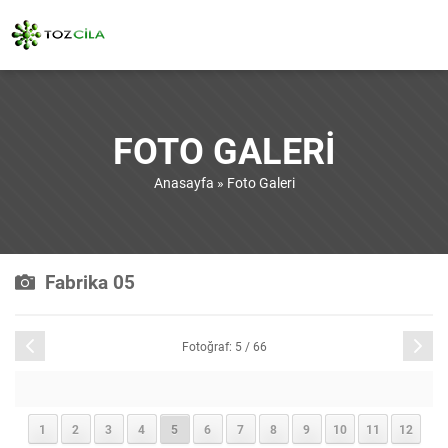
FOTO GALERI
Anasayfa
»
Foto Galeri
Fabrika 05
Önceki
Sonraki
Fotoğraf: 5 / 66
1
2
3
4
5
6
7
8
9
10
11
12