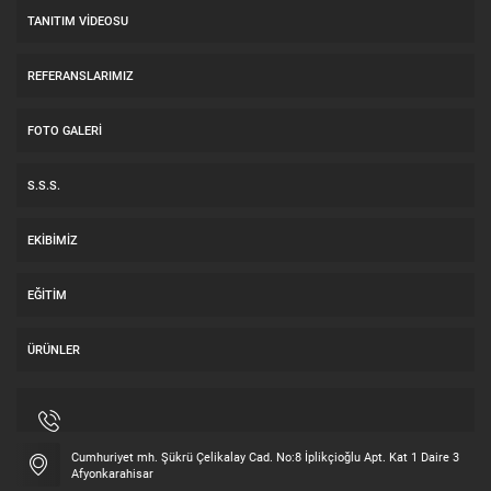
TANITIM VIDEOSU
REFERANSLARIMIZ
FOTO GALERI
S.S.S.
EKIBIMIZ
EĞITIM
ÜRÜNLER
Cumhuriyet mh. Şükrü Çelikalay Cad. No:8 İplikçioğlu Apt. Kat 1 Daire 3
Afyonkarahisar