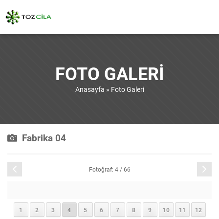
FOTO GALERI
Anasayfa
»
Foto Galeri
Fabrika 04
Önceki
Sonraki
Fotoğraf: 4 / 66
1
2
3
4
5
6
7
8
9
10
11
12