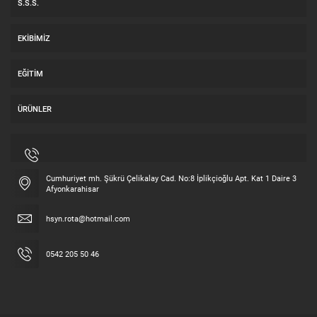
S.S.S.
EKIBIMIZ
EĞITIM
ÜRÜNLER
Cumhuriyet mh. Şükrü Çelikalay Cad. No:8 İplikçioğlu Apt. Kat 1 Daire 3
Afyonkarahisar
hsyn.rota@hotmail.com
0542 205 50 46