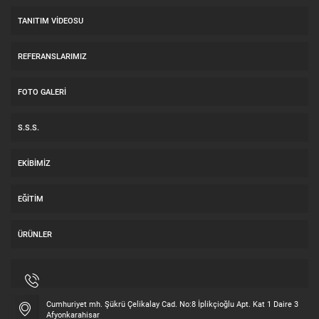
TANITIM VIDEOSU
REFERANSLARIMIZ
FOTO GALERI
S.S.S.
EKIBIMIZ
EĞITIM
ÜRÜNLER
Cumhuriyet mh. Şükrü Çelikalay Cad. No:8 İplikçioğlu Apt. Kat 1 Daire 3
Afyonkarahisar