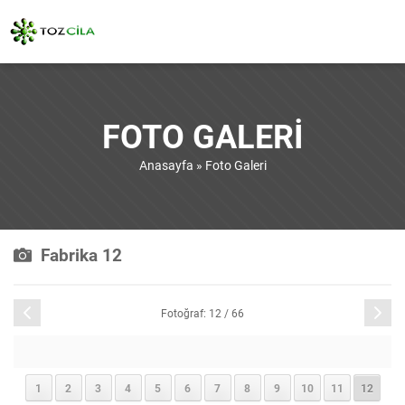
FOTO GALERI
Anasayfa
»
Foto Galeri
Fabrika 12
Önceki
Sonraki
Fotoğraf: 12 / 66
1
2
3
4
5
6
7
8
9
10
11
12