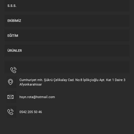
S.S.S.
EKIBIMIZ
EĞITIM
ÜRÜNLER
Cumhuriyet mh. Şükrü Çelikalay Cad. No:8 İplikçioğlu Apt. Kat 1 Daire 3
Afyonkarahisar
hsyn.rota@hotmail.com
0542 205 50 46