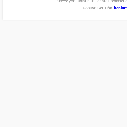
Klavye yön tuşlarını kullanarak resimler a
Konuya Geri Dön:
honla