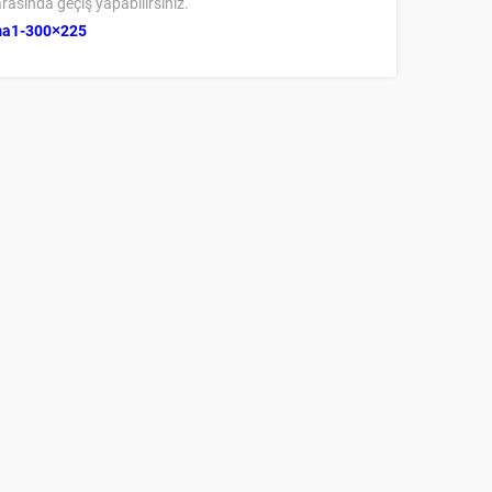
rasında geçiş yapabilirsiniz.
ma1-300×225