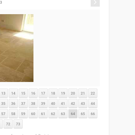
Sonraki
73
13
14
15
16
17
18
19
20
21
22
35
36
37
38
39
40
41
42
43
44
57
58
59
60
61
62
63
64
65
66
1
72
73