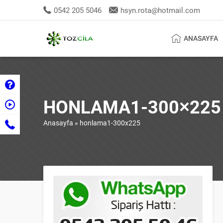
0542 205 5046
hsyn.rota@hotmail.com
ANASAYFA
HONLAMA1-300×225
Anasayfa
»
honlama1-300x225