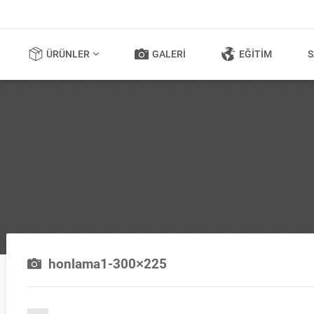
ÜRÜNLER
GALERI
EĞITIM
S
honlama1-300×225