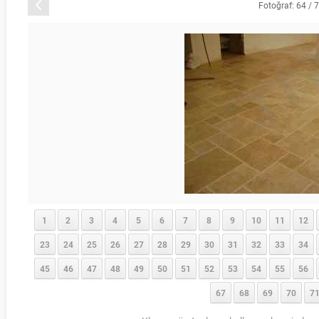
Önceki
Fotoğraf: 64 / 
1
2
3
4
5
6
7
8
9
10
11
12
23
24
25
26
27
28
29
30
31
32
33
34
45
46
47
48
49
50
51
52
53
54
55
56
67
68
69
70
7