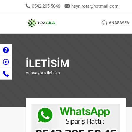
0542 205 5046
hsyn.rota@hotmail.com
ANASAYFA
ILETISIM
Anasayfa
»
iletisim