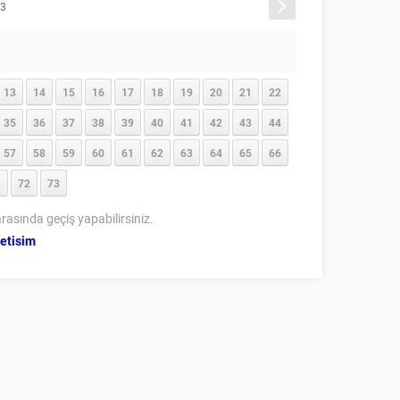
Sonraki
73
13
14
15
16
17
18
19
20
21
22
35
36
37
38
39
40
41
42
43
44
57
58
59
60
61
62
63
64
65
66
1
72
73
rasında geçiş yapabilirsiniz.
letisim