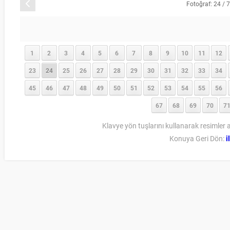
Önceki
Fotoğraf: 24 / 
1
2
3
4
5
6
7
8
9
10
11
12
23
24
25
26
27
28
29
30
31
32
33
34
45
46
47
48
49
50
51
52
53
54
55
56
67
68
69
70
7
Klavye yön tuşlarını kullanarak resimler a
Konuya Geri Dön:
i