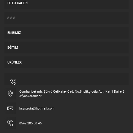
FOTO GALERI
S.S.S.
EKIBIMIZ
EĞITIM
ÜRÜNLER
Cumhuriyet mh. Şükrü Çelikalay Cad. No:8 İplikçioğlu Apt. Kat 1 Daire 3
Afyonkarahisar
hsyn.rota@hotmail.com
0542 205 50 46