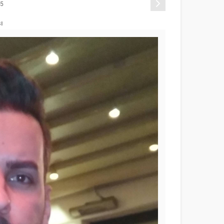
Sonraki
15
ı