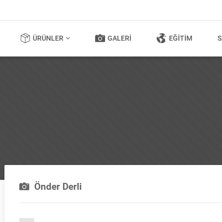
ÜRÜNLER
GALERI
EĞITIM
S
Önder Derli