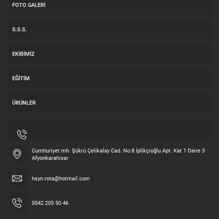
FOTO GALERI
S.S.S.
EKIBIMIZ
EĞITIM
ÜRÜNLER
Cumhuriyet mh. Şükrü Çelikalay Cad. No:8 İplikçioğlu Apt. Kat 1 Daire 3
Afyonkarahisar
hsyn.rota@hotmail.com
0542 205 50 46