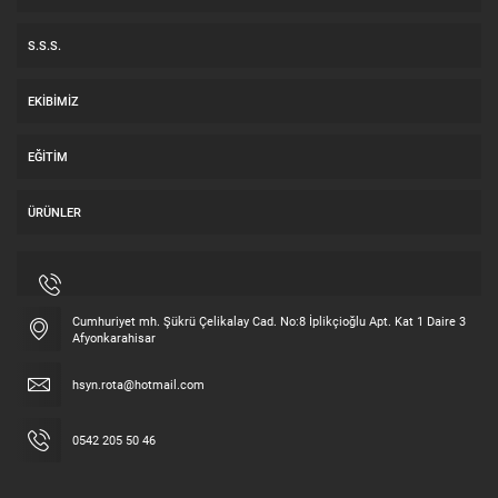
S.S.S.
EKIBIMIZ
EĞITIM
ÜRÜNLER
Cumhuriyet mh. Şükrü Çelikalay Cad. No:8 İplikçioğlu Apt. Kat 1 Daire 3
Afyonkarahisar
hsyn.rota@hotmail.com
0542 205 50 46