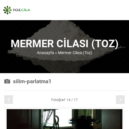
MERMER CILASI (TOZ)
Anasayfa
»
Mermer Cilası (Toz)
silim-parlatma1
Önceki
Sonraki
Fotoğraf: 14 / 17