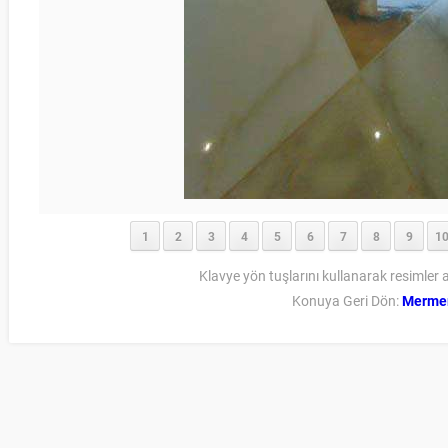
1
2
3
4
5
6
7
8
9
1
Klavye yön tuşlarını kullanarak resimler a
Konuya Geri Dön:
Mermer 