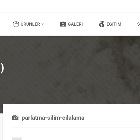
ÜRÜNLER
GALERI
EĞITIM
S
)
parlatma-silim-cilalama