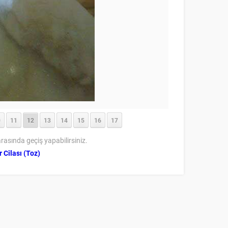
0
11
12
13
14
15
16
17
rasında geçiş yapabilirsiniz.
Cilası (Toz)