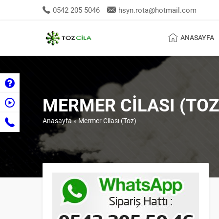
0542 205 5046
hsyn.rota@hotmail.com
ANASAYFA
MERMER CILASI (TOZ
Anasayfa
»
Mermer Cilası (Toz)