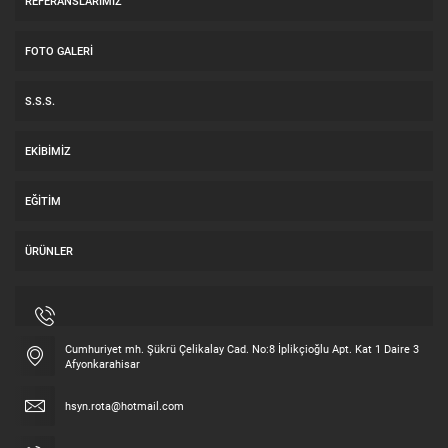
REFERANSLARIMIZ
FOTO GALERI
S.S.S.
EKIBIMIZ
EĞITIM
ÜRÜNLER
Cumhuriyet mh. Şükrü Çelikalay Cad. No:8 İplikçioğlu Apt. Kat 1 Daire 3
Afyonkarahisar
hsyn.rota@hotmail.com