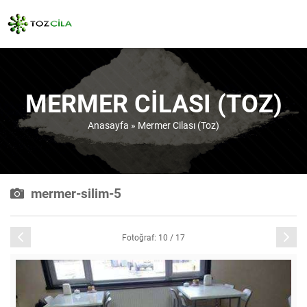
MERMER CILASI (TOZ)
Anasayfa
»
Mermer Cilası (Toz)
mermer-silim-5
Önceki
Sonraki
Fotoğraf: 10 / 17