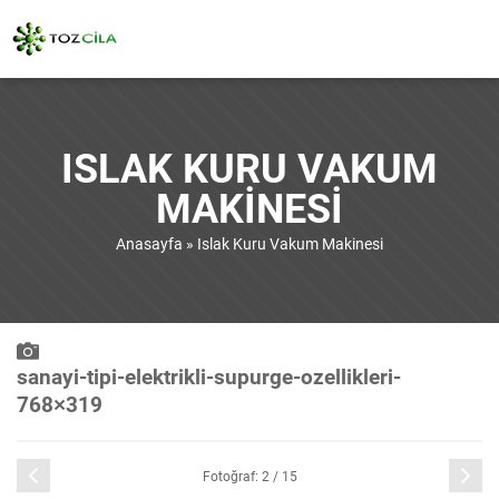
ISLAK KURU VAKUM
MAKINESI
Anasayfa
»
Islak Kuru Vakum Makinesi
sanayi-tipi-elektrikli-supurge-ozellikleri-
768×319
Önceki
Sonraki
Fotoğraf: 2 / 15