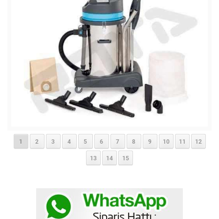
1
2
3
4
5
6
7
8
9
10
11
12
13
14
15