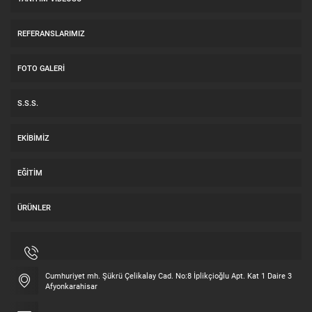
REFERANSLARIMIZ
FOTO GALERI
S.S.S.
EKIBIMIZ
EĞITIM
ÜRÜNLER
Cumhuriyet mh. Şükrü Çelikalay Cad. No:8 İplikçioğlu Apt. Kat 1 Daire 3
Afyonkarahisar