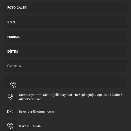
FOTO GALERI
S.S.S.
EKIBIMIZ
EĞITIM
ÜRÜNLER
Cumhuriyet mh. Şükrü Çelikalay Cad. No:8 İplikçioğlu Apt. Kat 1 Daire 3
Afyonkarahisar
hsyn.rota@hotmail.com
0542 205 50 46