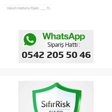
Vakum Hortumu Fiyatı : ___ TL