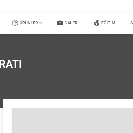
ÜRÜNLER
GALERI
EĞITIM
S
RATI